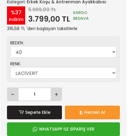
Kategori:
Erkek Koşu & Antrenman Ayakkabısı
5.999,00 TL
%37
KARGO
3.799,00 TL
BEDAVA
indirim
316,58 TL 'den başlayan taksitlerle
BEDEN:
RENK:
Sepete Ekle
Hemen Al
WHATSAPP İLE SİPARİŞ VER