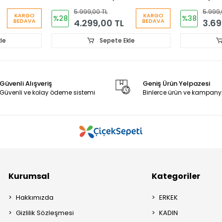
Ayakkabı 
5.999,00 TL
5.999,
KARGO
KARGO
%28
%38
4.299,00 TL
3.69
BEDAVA
BEDAVA
le
Sepete Ekle
Güvenli Alışveriş
Geniş Ürün Yelpazesi
Güvenli ve kolay ödeme sistemi
Binlerce ürün ve kampany
Kurumsal
Kategoriler
Hakkımızda
ERKEK
Gizlilik Sözleşmesi
KADIN