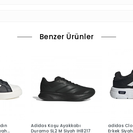
Benzer Ürünler
adın
Adidas Koşu Ayakkabı
adidas Cl
yah
Duramo SL2 M Siyah IH8217
Erkek Siya