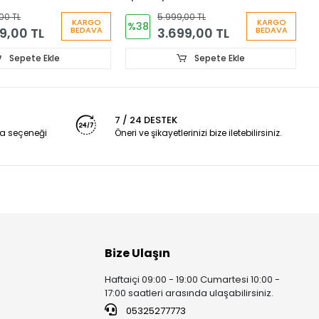
IH2973
A
00 TL
5.999,00 TL
KARGO
KARGO
3
%38
9,00 TL
3.699,00 TL
BEDAVA
BEDAVA
Sepete Ekle
Sepete Ekle
7 / 24 DESTEK
a seçeneği
Öneri ve şikayetlerinizi bize iletebilirsiniz.
Bize Ulaşın
Haftaiçi 09:00 - 19:00 Cumartesi 10:00 -
17:00 saatleri arasında ulaşabilirsiniz.
05325277773