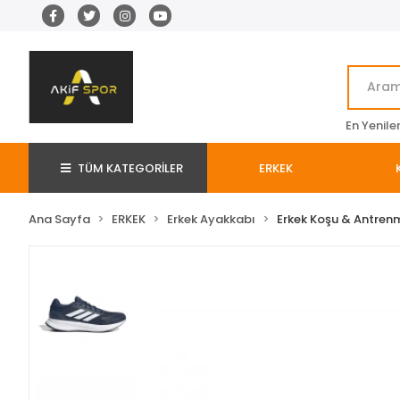
En Yenile
TÜM KATEGORİLER
ERKEK
Ana Sayfa
ERKEK
Erkek Ayakkabı
Erkek Koşu & Antren