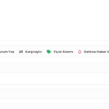
orum Yaz
Karşılaştır
Fiyat Alarmı
Gelince Haber V