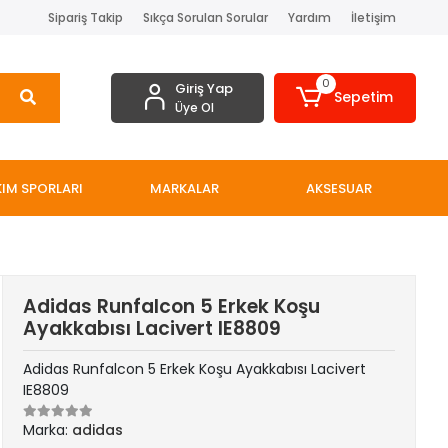
Sipariş Takip
Sıkça Sorulan Sorular
Yardım
İletişim
0
Giriş Yap
Sepetim
Üye Ol
IM SPORLARI
MARKALAR
AKSESUAR
Adidas Runfalcon 5 Erkek Koşu
Ayakkabısı Lacivert IE8809
Adidas Runfalcon 5 Erkek Koşu Ayakkabısı Lacivert
IE8809
Marka:
adidas