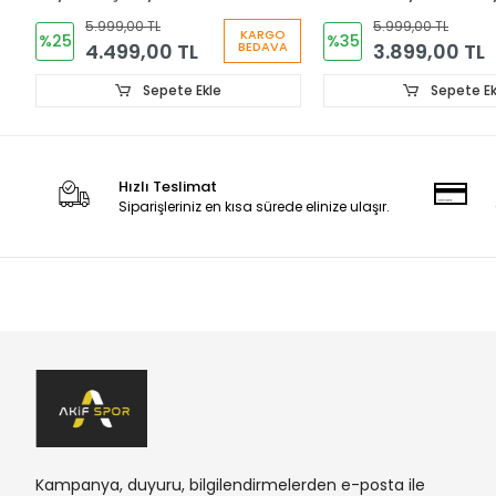
IE8150
JP8284
5.999,00 TL
5.999,00 TL
KARGO
%25
%35
4.499,00 TL
3.899,00 TL
BEDAVA
Sepete Ekle
Sepete Ek
Hızlı Teslimat
Siparişleriniz en kısa sürede elinize ulaşır.
Kampanya, duyuru, bilgilendirmelerden e-posta ile