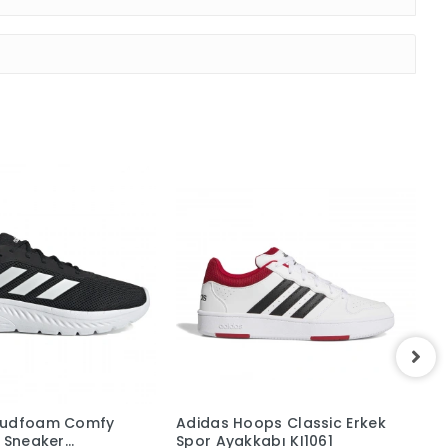
oudfoam Comfy
Adidas Hoops Classic Erkek
A
h Sneaker
Spor Ayakkabı KI1061
B