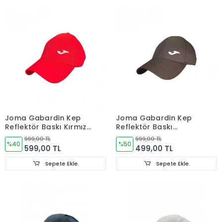
Joma Gabardin Kep
Joma Gabardin Kep
Reflektör Baskı Kırmızı
Reflektör Baskı
Şapka 9212203
9212203 Siyah Şapka
999,00 TL
999,00 TL
%40
%50
599,00 TL
499,00 TL
Sepete Ekle
Sepete Ekle