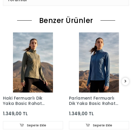
Benzer Ürünler
Haki Fermuarlı Dik
Parlament Fermuarlı
Yaka Basic Rahat
Dik Yaka Basic Rahat
Form Kadın Koşu
Form Kadın Koşu
1.349,00 TL
1.349,00 TL
Ceketi - 97310
Ceketi - 97310
Sepete Ekle
Sepete Ekle