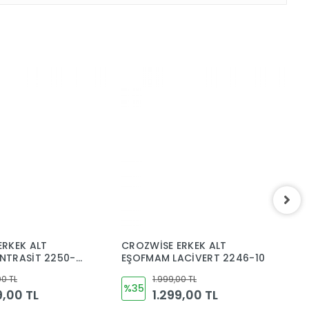
ERKEK ALT
CROZWİSE ERKEK ALT
J
NTRASİT 2250-
EŞOFMAM LACİVERT 2246-10
e
1
00 TL
1.999,00 TL
%35
9,00 TL
1.299,00 TL