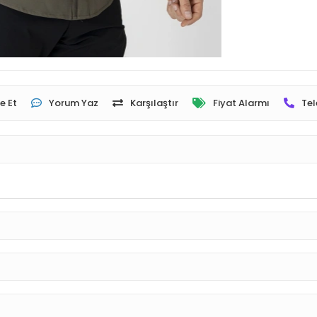
e Et
Yorum Yaz
Karşılaştır
Fiyat Alarmı
Tel