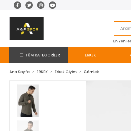
En Yenile
TÜM KATEGORİLER
ERKEK
Ana Sayfa
ERKEK
Erkek Giyim
Gömlek