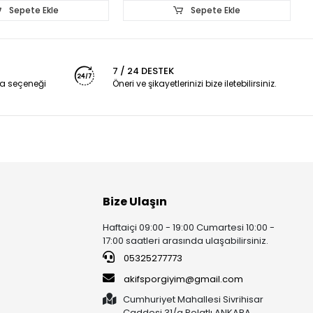
Sepete Ekle
Sepete Ekle
7 / 24 DESTEK
a seçeneği
Öneri ve şikayetlerinizi bize iletebilirsiniz.
Bize Ulaşın
Haftaiçi 09:00 - 19:00 Cumartesi 10:00 -
17:00 saatleri arasında ulaşabilirsiniz.
05325277773
akifsporgiyim@gmail.com
Cumhuriyet Mahallesi Sivrihisar
Caddesi 31/a Polatlı ANKARA