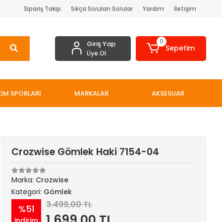
Sipariş Takip
Sıkça Sorulan Sorular
Yardım
İletişim
0
Giriş Yap
Sepetim
Üye Ol
IM SPORLARI
MARKALAR
AKSESUAR
Crozwise Gömlek Haki 7154-04
Marka:
Crozwise
Kategori:
Gömlek
3.499,00 TL
%51
1.699,00 TL
indirim