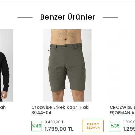
Benzer Ürünler
yah
Crozwise Erkek Kapri Haki
CROZWİSE 
8044-04
EŞOFMAN A
06
3.499,00 TL
1.999,
KARGO
%49
%35
1.799,00 TL
1.29
BEDAVA