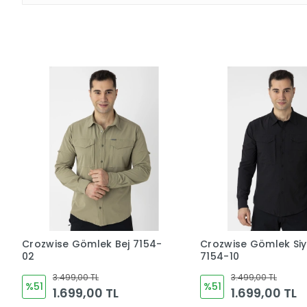
Crozwise Gömlek Bej 7154-
Crozwise Gömlek Si
02
7154-10
3.499,00 TL
3.499,00 TL
%51
%51
1.699,00 TL
1.699,00 TL