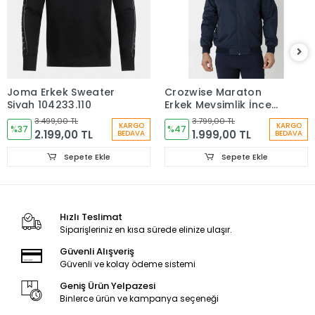
Joma Erkek Sweater
Crozwise Maraton
Siyah 104233.110
Erkek Mevsimlik İnce
Mont Lacivert 6057-01
3.499,00 TL
3.799,00 TL
KARGO
KARGO
%37
%47
2.199,00 TL
1.999,00 TL
BEDAVA
BEDAVA
Sepete Ekle
Sepete Ekle
Hızlı Teslimat
Siparişleriniz en kısa sürede elinize ulaşır.
Güvenli Alışveriş
Güvenli ve kolay ödeme sistemi
Geniş Ürün Yelpazesi
Binlerce ürün ve kampanya seçeneği