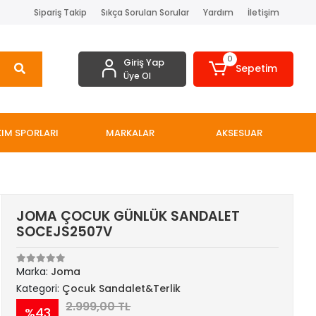
Sipariş Takip
Sıkça Sorulan Sorular
Yardım
İletişim
0
Giriş Yap
Sepetim
Üye Ol
IM SPORLARI
MARKALAR
AKSESUAR
JOMA ÇOCUK GÜNLÜK SANDALET
SOCEJS2507V
Marka:
Joma
Kategori:
Çocuk Sandalet&Terlik
2.999,00 TL
%43