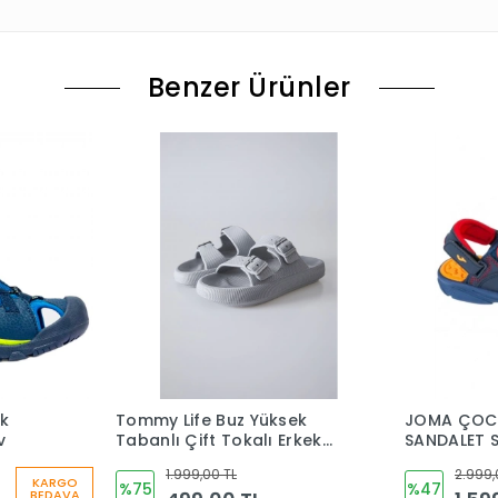
Benzer Ürünler
k
Tommy Life Buz Yüksek
JOMA ÇOC
v
Tabanlı Çift Tokalı Erkek
SANDALET 
Terlik -89302
1.999,00 TL
2.999,
KARGO
%75
%47
BEDAVA