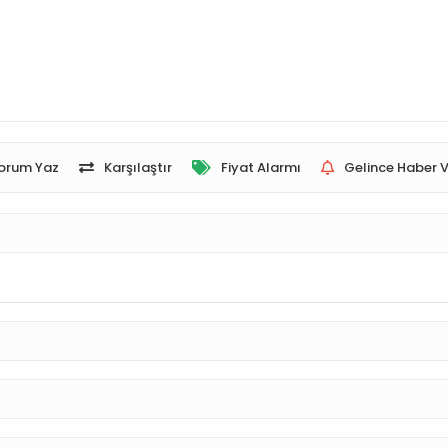
orum Yaz
Karşılaştır
Fiyat Alarmı
Gelince Haber V