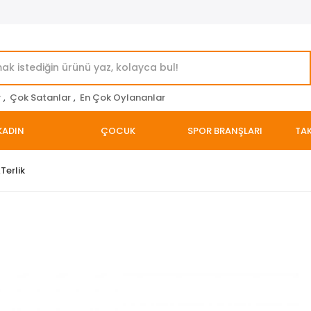
r
,
Çok Satanlar
,
En Çok Oylananlar
KADIN
ÇOCUK
SPOR BRANŞLARI
TAK
erlik