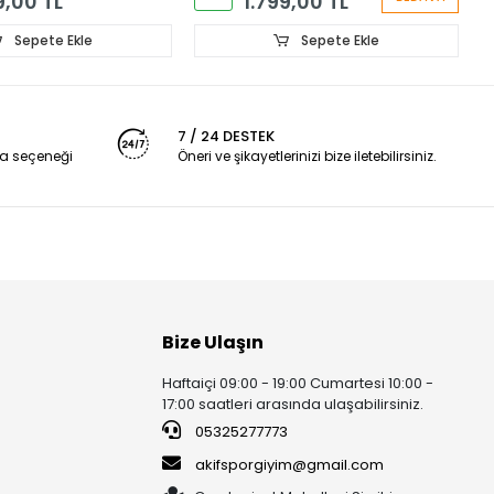
9,00 TL
1.799,00 TL
Sepete Ekle
Sepete Ekle
7 / 24 DESTEK
a seçeneği
Öneri ve şikayetlerinizi bize iletebilirsiniz.
Bize Ulaşın
Haftaiçi 09:00 - 19:00 Cumartesi 10:00 -
17:00 saatleri arasında ulaşabilirsiniz.
05325277773
akifsporgiyim@gmail.com