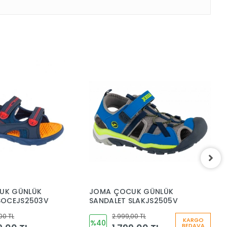
UK GÜNLÜK
JOMA ÇOCUK GÜNLÜK
J
SOCEJS2503V
SANDALET SLAKJS2505V
N
S
00 TL
2.999,00 TL
KARGO
%40
BEDAVA