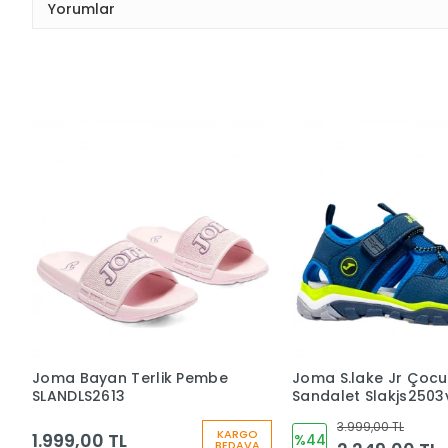
Yorumlar
Joma Bayan Terlik Pembe
Joma S.lake Jr Çocu
SLANDLS2613
Sandalet Slakjs2503
3.999,00 TL
KARGO
1.999,00 TL
%44
BEDAVA