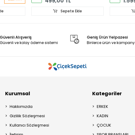
499,00 TL
1.59
le
Sepete Ekle
Güvenli Alışveriş
Geniş Ürün Yelpazesi
Güvenli ve kolay ödeme sistemi
Binlerce ürün ve kampany
Kurumsal
Kategoriler
Hakkımızda
ERKEK
Gizlilik Sözleşmesi
KADIN
Kullanıcı Sözleşmesi
ÇOCUK
İletişim
SPOR BRANŞLARI