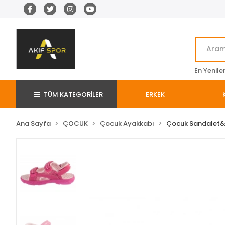
En Yenile
TÜM KATEGORİLER
ERKEK
Ana Sayfa
ÇOCUK
Çocuk Ayakkabı
Çocuk Sandalet&T