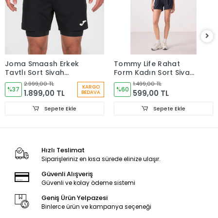
Joma Smaash Erkek
Tommy Life Rahat
Taytlı Şort Siyah
Form Kadın Şort Siyah
104441.100
91014
2.999,00 TL
1.499,00 TL
KARGO
%37
%60
1.899,00 TL
599,00 TL
BEDAVA
Sepete Ekle
Sepete Ekle
Hızlı Teslimat
Siparişleriniz en kısa sürede elinize ulaşır.
Güvenli Alışveriş
Güvenli ve kolay ödeme sistemi
Geniş Ürün Yelpazesi
Binlerce ürün ve kampanya seçeneği