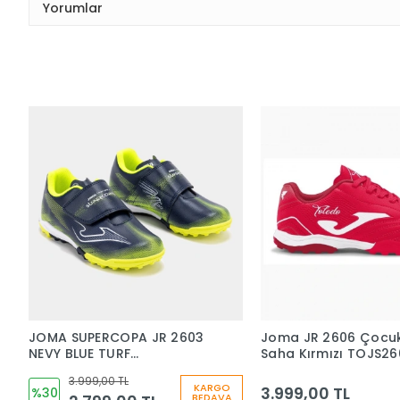
Yorumlar
JOMA SUPERCOPA JR 2603
Joma JR 2606 Çocuk
NEVY BLUE TURF
Saha Kırmızı TOJS2
SUJS2603TFV ÇOCUK HALI
3.999,00 TL
SAHA
KARGO
3.999,00 TL
%30
BEDAVA