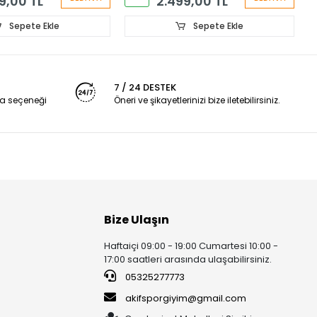
9,00 TL
2.499,00 TL
Sepete Ekle
Sepete Ekle
7 / 24 DESTEK
a seçeneği
Öneri ve şikayetlerinizi bize iletebilirsiniz.
Bize Ulaşın
Haftaiçi 09:00 - 19:00 Cumartesi 10:00 -
17:00 saatleri arasında ulaşabilirsiniz.
05325277773
akifsporgiyim@gmail.com