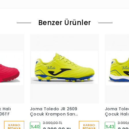
Benzer Ürünler
 Halı
Joma Toledo JR 2609
Joma Tole
606TF
Çocuk Krampon Sarı
Çocuk Halı
TOJS2609FG
TOJS2609T
3.999,00 TL
3.999,
KARGO
KARGO
%40
%43
BEDAVA
BEDAVA