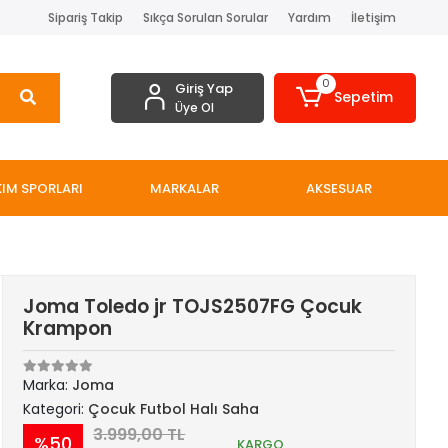
Sipariş Takip
Sıkça Sorulan Sorular
Yardım
İletişim
0
Giriş Yap
Sepetim
Üye Ol
IM SPORLARI
MARKALAR
AKSESUAR
Joma Toledo jr TOJS2507FG Çocuk
Krampon
Marka:
Joma
Kategori:
Çocuk Futbol Halı Saha
3.999,00 TL
%50
KARGO