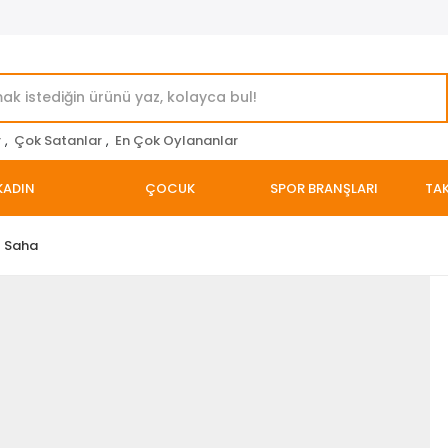
r
,
Çok Satanlar
,
En Çok Oylananlar
KADIN
ÇOCUK
SPOR BRANŞLARI
TAK
ı Saha