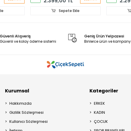
2.399,00 TL
2.29
le
Sepete Ekle
Güvenli Alışveriş
Geniş Ürün Yelpazesi
Güvenli ve kolay ödeme sistemi
Binlerce ürün ve kampany
Kurumsal
Kategoriler
Hakkımızda
ERKEK
Gizlilik Sözleşmesi
KADIN
Kullanıcı Sözleşmesi
ÇOCUK
İletişim
SPOR BRANŞLARI