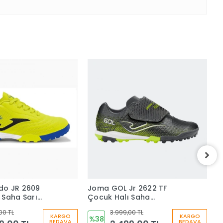
do JR 2609
Joma GOL Jr ​​2622 TF
J
 Saha Sarı
Çocuk Halı Saha
Ç
F
GOJS2622TFV
G
00 TL
3.999,00 TL
KARGO
KARGO
%38
BEDAVA
BEDAVA