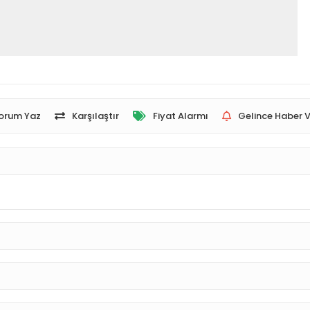
orum Yaz
Karşılaştır
Fiyat Alarmı
Gelince Haber V