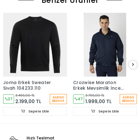
Benzer Ürünler
Joma Erkek Sweater
Crozwise Maraton
Siyah 104233.110
Erkek Mevsimlik İnce
Mont Lacivert 6057-01
3.499,00 TL
3.799,00 TL
KARGO
KARGO
%37
%47
2.199,00 TL
1.999,00 TL
BEDAVA
BEDAVA
Sepete Ekle
Sepete Ekle
Hızlı Teslimat