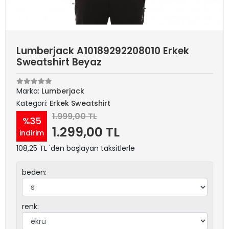
Lumberjack A10189292208010 Erkek
Sweatshirt Beyaz
Marka:
Lumberjack
Kategori:
Erkek Sweatshirt
1.999,00 TL
%35
1.299,00 TL
indirim
108,25 TL 'den başlayan taksitlerle
beden:
renk: