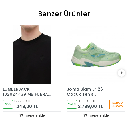
Benzer Ürünler
LUMBERJACK
Joma Slam Jr 26
102024439 MB FUBRA
Çocuk Tenis
16FC-02 5PR SİYAH
Ayakkabısı
1.999,00 TL
4.999,00 TL
KARGO
SWEAT
%38
JSLAMS2624OM
%44
1.249,00 TL
2.799,00 TL
BEDAVA
Sepete Ekle
Sepete Ekle