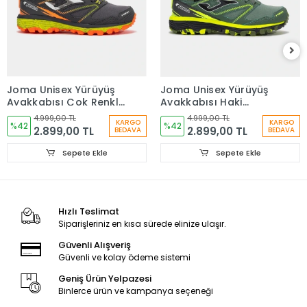
Joma Unisex Yürüyüş
Joma Unisex Yürüyüş
Ayakkabısı Çok Renkli
Ayakkabısı Haki
JVORW2522
JVORW2515
4.999,00 TL
4.999,00 TL
KARGO
KARGO
%42
%42
2.899,00 TL
2.899,00 TL
BEDAVA
BEDAVA
Sepete Ekle
Sepete Ekle
Hızlı Teslimat
Siparişleriniz en kısa sürede elinize ulaşır.
Güvenli Alışveriş
Güvenli ve kolay ödeme sistemi
Geniş Ürün Yelpazesi
Binlerce ürün ve kampanya seçeneği