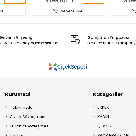
3.199,00 TL
3.19
le
Sepete Ekle
Güvenli Alışveriş
Geniş Ürün Yelpazesi
Güvenli ve kolay ödeme sistemi
Binlerce ürün ve kampany
Kurumsal
Kategoriler
Hakkımızda
ERKEK
Gizlilik Sözleşmesi
KADIN
Kullanıcı Sözleşmesi
ÇOCUK
İletişim
SPOR BRANŞLARI