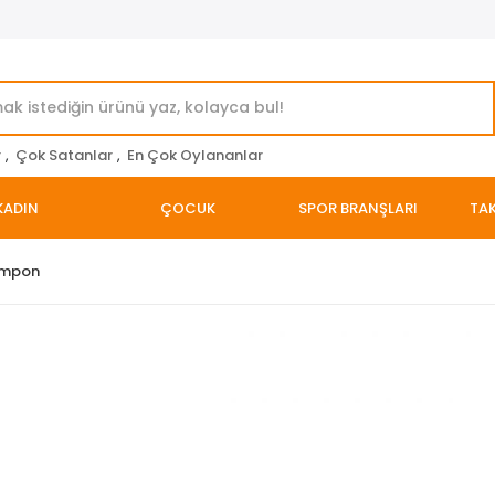
r
,
Çok Satanlar
,
En Çok Oylananlar
KADIN
ÇOCUK
SPOR BRANŞLARI
TAK
ampon