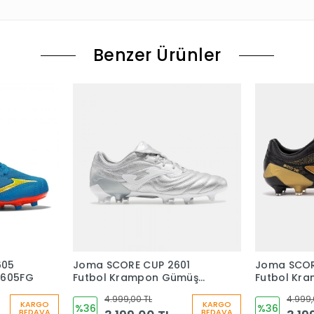
Benzer Ürünler
605
Joma SCORE CUP 2601
Joma SCOR
2605FG
Futbol Krampon Gümüş
Futbol Kra
SCOS2612FG
SCOS2601F
4.999,00 TL
4.999,
KARGO
KARGO
%36
%36
BEDAVA
BEDAVA