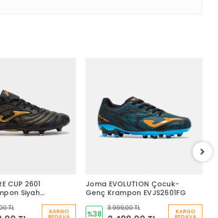
E CUP 2601
Joma EVOLUTION Çocuk-
P
mpon Siyah
Genç Krampon EVJS2601FG
F
G
00 TL
3.999,00 TL
KARGO
KARGO
%38
BEDAVA
BEDAVA