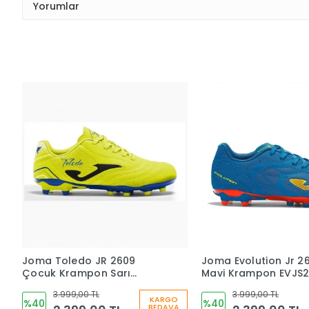
Yorumlar
Joma Toledo JR 2609
Joma Evolution Jr 2
Çocuk Krampon Sarı
Mavi Krampon EVJS
TOJS2609FG
3.999,00 TL
3.999,00 TL
KARGO
%40
%40
BEDAVA