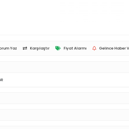
orum Yaz
Karşılaştır
Fiyat Alarmı
Gelince Haber V
GR