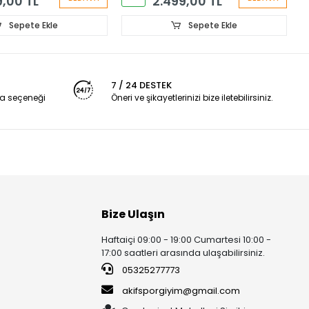
9,00 TL
2.499,00 TL
Sepete Ekle
Sepete Ekle
7 / 24 DESTEK
a seçeneği
Öneri ve şikayetlerinizi bize iletebilirsiniz.
Bize Ulaşın
Haftaiçi 09:00 - 19:00 Cumartesi 10:00 -
17:00 saatleri arasında ulaşabilirsiniz.
05325277773
akifsporgiyim@gmail.com