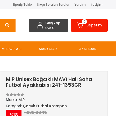
Sipariş Takip
Sıkça Sorulan Sorular
Yardım
İletişim
0
Giriş Yap
Sepetim
Üye Ol
IM SPORLARI
MARKALAR
AKSESUAR
M.P Unisex Bağcıklı MAVİ Halı Saha
Futbol Ayakkabısı 241-1353GR
Marka:
M.P.
Kategori:
Çocuk Futbol Krampon
1.699,00 TL
%18