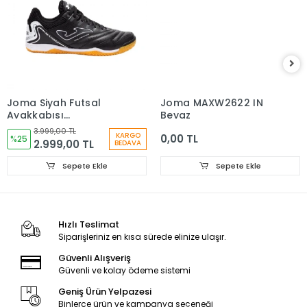
Joma Siyah Futsal
Joma MAXW2622 IN
Ayakkabısı
Beyaz
MAXW2621IN
3.999,00 TL
KARGO
0,00 TL
%25
2.999,00 TL
BEDAVA
Sepete Ekle
Sepete Ekle
Hızlı Teslimat
Siparişleriniz en kısa sürede elinize ulaşır.
Güvenli Alışveriş
Güvenli ve kolay ödeme sistemi
Geniş Ürün Yelpazesi
Binlerce ürün ve kampanya seçeneği