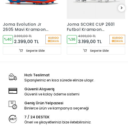
Joma Evolution Jr
Joma SCORE CUP 2601
2605 Mavi Krampon
Futbol Krampon
EVJS2605FG
Gümüş SCOS2612FG
3.999,00 TL
4.999,00 TL
KARGO
KARGO
%40
%36
2.399,00 TL
3.199,00 TL
BEDAVA
BEDAVA
Sepete Ekle
Sepete Ekle
Hızlı Teslimat
Siparişleriniz en kısa sürede elinize ulaşır.
Güvenli Alışveriş
Güvenli ve kolay ödeme sistemi
Geniş Ürün Yelpazesi
Binlerce ürün ve kampanya seçeneği
7 / 24 DESTEK
Öneri ve şikayetlerinizi bize iletebilirsiniz.