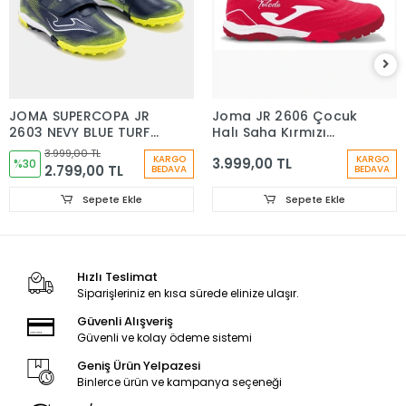
JOMA SUPERCOPA JR
Joma JR 2606 Çocuk
2603 NEVY BLUE TURF
Halı Saha Kırmızı
SUJS2603TFV ÇOCUK
TOJS2606TF
3.999,00 TL
KARGO
KARGO
3.999,00 TL
HALI SAHA
%30
2.799,00 TL
BEDAVA
BEDAVA
Sepete Ekle
Sepete Ekle
Hızlı Teslimat
Siparişleriniz en kısa sürede elinize ulaşır.
Güvenli Alışveriş
Güvenli ve kolay ödeme sistemi
Geniş Ürün Yelpazesi
Binlerce ürün ve kampanya seçeneği