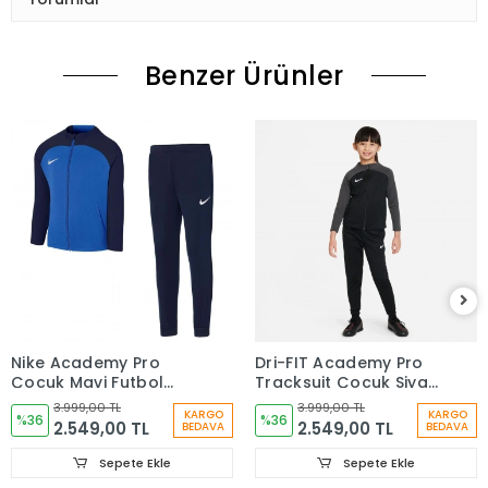
Benzer Ürünler
Nike Academy Pro
Dri-FIT Academy Pro
Çocuk Mavi Futbol
Tracksuit Çocuk Siyah
Eşofman Takımı
Eşofman Takımı
3.999,00 TL
3.999,00 TL
KARGO
KARGO
DJ3363-463
%36
DJ3363-013
%36
2.549,00 TL
2.549,00 TL
BEDAVA
BEDAVA
Sepete Ekle
Sepete Ekle