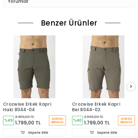
Yorumlar
Benzer Ürünler
Crozwise Erkek Kapri
Crozwise Erkek Kapri
Haki 8044-04
Bej 8044-02
3.499,00 TL
2.999,00 TL
KARGO
KARGO
%49
%40
1.799,00 TL
1.799,00 TL
BEDAVA
BEDAVA
Sepete Ekle
Sepete Ekle