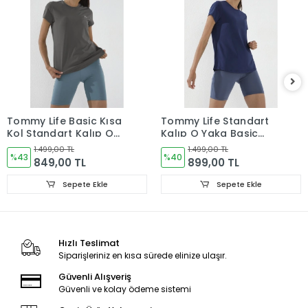
Tommy Life Basic Kısa
Tommy Life Standart
Kol Standart Kalıp O
Kalıp O Yaka Basic
Yaka Kadın T-Shirt
Kısa Kol Kadın T-Shirt
1.499,00 TL
1.499,00 TL
Koyu Gri 97144
%43
İndigo 97144
%40
849,00 TL
899,00 TL
Sepete Ekle
Sepete Ekle
Hızlı Teslimat
Siparişleriniz en kısa sürede elinize ulaşır.
Güvenli Alışveriş
Güvenli ve kolay ödeme sistemi