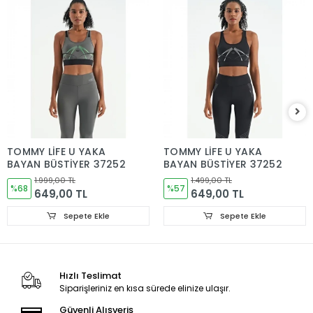
TOMMY LİFE U YAKA
TOMMY LİFE U YAKA
BAYAN BÜSTİYER 37252
BAYAN BÜSTİYER 37252
1.999,00 TL
1.499,00 TL
%68
%57
649,00 TL
649,00 TL
Sepete Ekle
Sepete Ekle
Hızlı Teslimat
Siparişleriniz en kısa sürede elinize ulaşır.
Güvenli Alışveriş