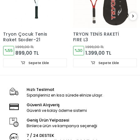
Tryon Çocuk Tenis
TRYON TENİS RAKETİ
Raket Spıder-21
FIRE L3
1.999,00 TL
1.999,00 TL
%55
%30
899,00 TL
1.399,00 TL
Sepete Ekle
Sepete Ekle
Hızlı Teslimat
Siparişleriniz en kısa sürede elinize ulaşır.
Güvenli Alışveriş
Güvenli ve kolay ödeme sistemi
Geniş Ürün Yelpazesi
Binlerce ürün ve kampanya seçeneği
7 / 24 DESTEK