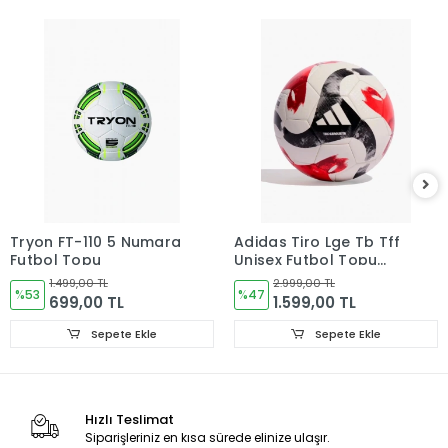
Tryon FT-110 5 Numara
Adidas Tiro Lge Tb Tff
Futbol Topu
Unisex Futbol Topu
JZ9987
1.499,00 TL
2.999,00 TL
%53
%47
699,00 TL
1.599,00 TL
Sepete Ekle
Sepete Ekle
Hızlı Teslimat
Siparişleriniz en kısa sürede elinize ulaşır.