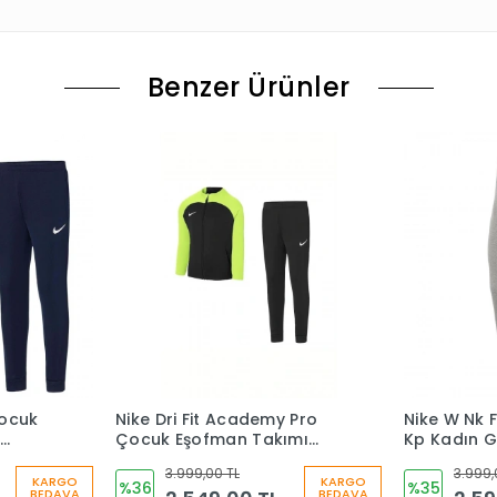
Benzer Ürünler
ocuk
Nike Dri Fit Academy Pro
Nike W Nk 
Çocuk Eşofman Takımı
Kp Kadın G
DJ3363-010
Eşofman A
3.999,00 TL
3.999,
KARGO
KARGO
%36
%35
BEDAVA
BEDAVA