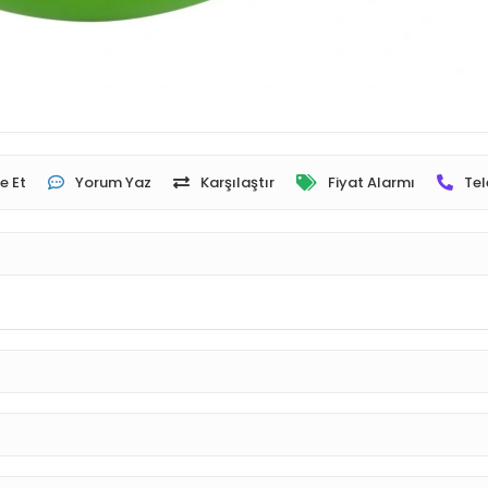
e Et
Yorum Yaz
Karşılaştır
Fiyat Alarmı
Tel