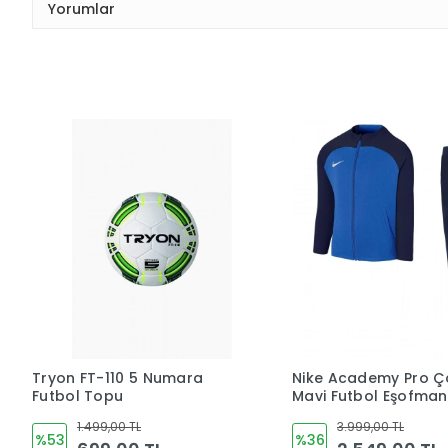
Yorumlar
Tryon FT-110 5 Numara
Nike Academy Pro Ç
Futbol Topu
Mavi Futbol Eşofman
Takımı DJ3363-463
1.499,00 TL
3.999,00 TL
%53
%36