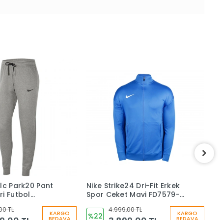
Flc Park20 Pant
Nike Strike24 Dri-Fit Erkek
N
ri Futbol
Spor Ceket Mavi FD7579-
8
ltı CW6961-063
468
B
00 TL
4.999,00 TL
J
KARGO
KARGO
%22
BEDAVA
BEDAVA