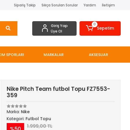
Sipariş Takip
Sıkça Sorulan Sorular
Yardım
İletişim
0
Giriş Yap
Sepetim
Üye Ol
IM SPORLARI
MARKALAR
AKSESUAR
Nike Pitch Team futbol Topu FZ7553-
359
Marka:
Nike
Kategori:
Futbol Topu
1.999,00 TL
%50