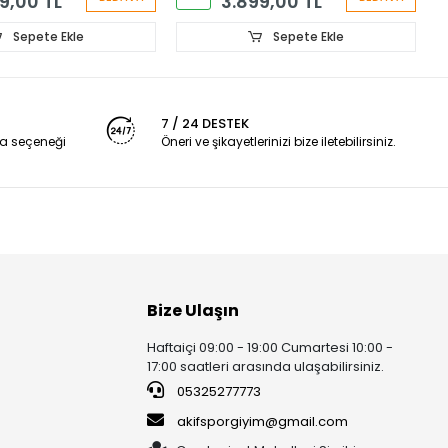
9,00 TL
3.899,00 TL
Sepete Ekle
Sepete Ekle
7 / 24 DESTEK
a seçeneği
Öneri ve şikayetlerinizi bize iletebilirsiniz.
Bize Ulaşın
Haftaiçi 09:00 - 19:00 Cumartesi 10:00 -
17:00 saatleri arasında ulaşabilirsiniz.
05325277773
akifsporgiyim@gmail.com