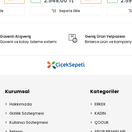
2.549,00 TL
2.59
le
Sepete Ekle
Güvenli Alışveriş
Geniş Ürün Yelpazesi
Güvenli ve kolay ödeme sistemi
Binlerce ürün ve kampany
Kurumsal
Kategoriler
Hakkımızda
ERKEK
Gizlilik Sözleşmesi
KADIN
Kullanıcı Sözleşmesi
ÇOCUK
İletişim
SPOR BRANŞLARI