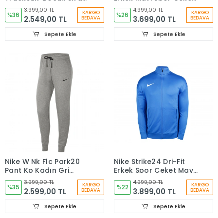
Eşofman Takımı
FD7579-455
3.999,00 TL
4.999,00 TL
KARGO
KARGO
DJ3363-013
%36
%26
2.549,00 TL
3.699,00 TL
BEDAVA
BEDAVA
Sepete Ekle
Sepete Ekle
Nike W Nk Flc Park20
Nike Strike24 Dri-Fit
Pant Kp Kadın Gri
Erkek Spor Ceket Mavi
Futbol Eşofman Altı
FD7579-468
3.999,00 TL
4.999,00 TL
KARGO
KARGO
CW6961-063
%35
%22
2.599,00 TL
3.899,00 TL
BEDAVA
BEDAVA
Sepete Ekle
Sepete Ekle