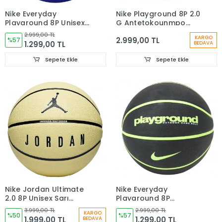
Nike Everyday
Nike Playground 8P 2.0
Playground 8P Unisex
G Antetokounmpo
Mavi Basketbol Topu
Unisex Basketbol Topu
2.999,00 TL
KARGO
2.999,00 TL
N.100.4371.414.07
%57
N.100.4139.129.07
1.299,00 TL
BEDAVA
Sepete Ekle
Sepete Ekle
Nike Jordan Ultimate
Nike Everyday
2.0 8P Unisex Sarı
Playground 8P
Basketbol Topu
Graphic Deflated
3.999,00 TL
2.999,00 TL
KARGO
J.100.8257.702.07
%50
Siyah Basketbol Topu
%57
1.999,00 TL
1.299,00 TL
BEDAVA