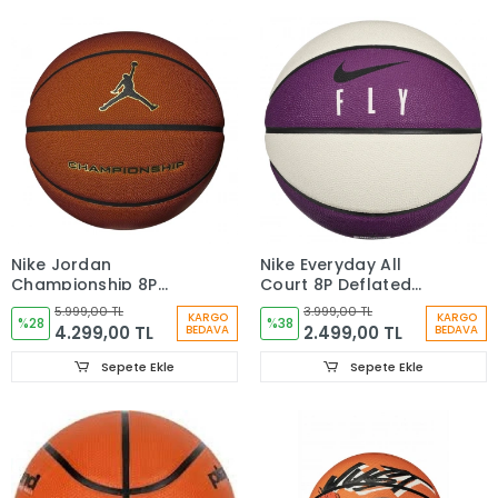
Nike Jordan
Nike Everyday All
Championship 8P
Court 8P Deflated
Deflated Çok Renkli
Unisex Çok Renkli
5.999,00 TL
3.999,00 TL
KARGO
KARGO
Basketbol Topu
%28
Basketbol Topu
%38
4.299,00 TL
2.499,00 TL
BEDAVA
BEDAVA
J.100.9917.891.07
N.100.4369.517.07
Sepete Ekle
Sepete Ekle