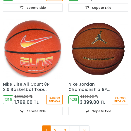
N.100.4371.060.07
Sepete Ekle
Sepete Ekle
Nike Elite All Court 8P
Nike Jordan
2.0 Basketbol Topu
Championship 8P
N.100.4088.820.07
Deflated Unisex
3.999,00 TL
4.699,00 TL
KARGO
KARGO
%55
Basketbol Topu
%28
1.799,00 TL
3.399,00 TL
BEDAVA
BEDAVA
Sepete Ekle
Sepete Ekle
1
2
3
...
8