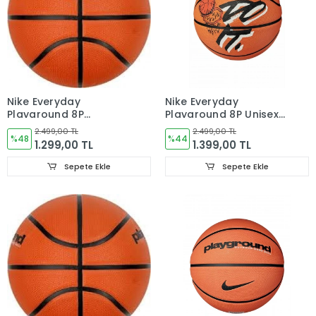
Nike Everyday
Nike Everyday
Playground 8P
Playground 8P Unisex
Deflated Unisex
Turuncu Basketbol
2.499,00 TL
2.499,00 TL
Basketbol Topu
%48
Topu N.100.4371.877.07
%44
1.299,00 TL
1.399,00 TL
Turuncu
N.100.4498.814.06
Sepete Ekle
Sepete Ekle