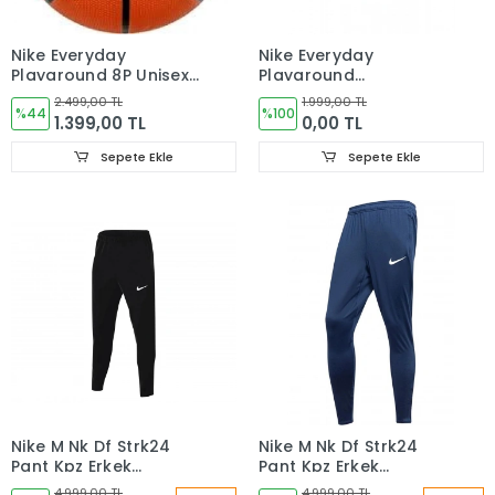
Nike Everyday
Nike Everyday
Playground 8P Unisex
Playground
Turuncu Basketbol
N.100.4498.814.07
2.499,00 TL
1.999,00 TL
Topu N.100.4498.814.05
%44
Numara Basketbol
%100
1.399,00 TL
0,00 TL
Topu
Sepete Ekle
Sepete Ekle
Nike M Nk Df Strk24
Nike M Nk Df Strk24
Pant Kpz Erkek
Pant Kpz Erkek
Eşofman Altı Siyah
Eşofman Altı lacivert
4.999,00 TL
4.999,00 TL