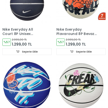
Nike Everyday All
Nıke Everyday
Court 8P Unisex
Playground 8P Beyaz
Basketbol Topu
Basketbol Topu
2.999,00 TL
2.999,00 TL
N.100.4372.506.07-
%57
N.100.4371.063.07
%57
1.299,00 TL
1.299,00 TL
LACIVERT
Sepete Ekle
Sepete Ekle