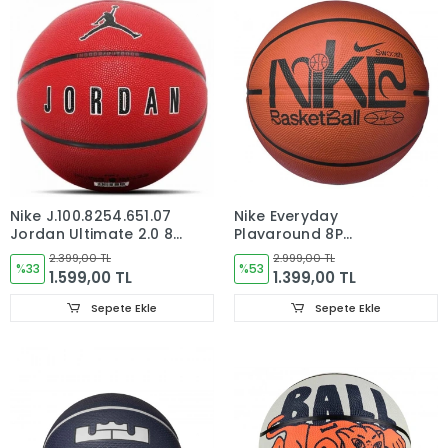
Nike J.100.8254.651.07
Nike Everyday
Jordan Ultimate 2.0 8P
Playground 8P
Unisex Basketbol Topu
Graphic Deflated
2.399,00 TL
2.999,00 TL
%33
Turuncu Basketbol
%53
1.599,00 TL
1.399,00 TL
Topu N.100.4371.810.07
Sepete Ekle
Sepete Ekle