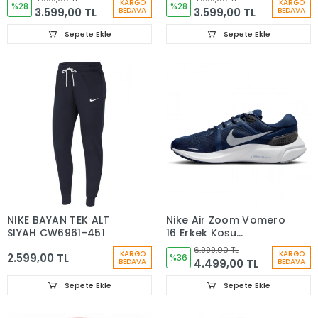
KARGO
KARGO
Fd7574-010
%28
Fd7574-451
%28
3.599,00 TL
3.599,00 TL
BEDAVA
BEDAVA
Sepete Ekle
Sepete Ekle
NIKE BAYAN TEK ALT
Nike Air Zoom Vomero
SIYAH CW6961-451
16 Erkek Koşu
Ayakkabısı DA7245-
6.999,00 TL
KARGO
KARGO
2.599,00 TL
403
%36
4.499,00 TL
BEDAVA
BEDAVA
Sepete Ekle
Sepete Ekle