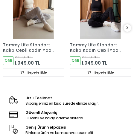
Tommy Life Standart
Tommy Life Standart
Kalıp Cepli Kadın Yoga
Kalıp Kadın Cepli Yoga
Pantolon Taş 94677
Pantolon Siyah 94677
2.999,00 TL
2.999,00 TL
%65
%65
1.049,00 TL
1.049,00 TL
Sepete Ekle
Sepete Ekle
Hızlı Teslimat
Siparişleriniz en kısa sürede elinize ulaşır.
Güvenli Alışveriş
Güvenli ve kolay ödeme sistemi
Geniş Ürün Yelpazesi
Binlerce ürün ve kampanya seçeneği