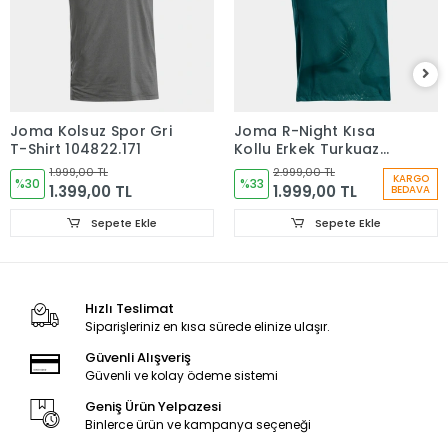
Joma Kolsuz Spor Gri
Joma R-Night Kısa
T-Shirt 104822.171
Kollu Erkek Turkuaz
Koşu Tişörtü
1.999,00 TL
2.999,00 TL
KARGO
%30
104716.346
%33
1.399,00 TL
1.999,00 TL
BEDAVA
Sepete Ekle
Sepete Ekle
Hızlı Teslimat
Siparişleriniz en kısa sürede elinize ulaşır.
Güvenli Alışveriş
Güvenli ve kolay ödeme sistemi
Geniş Ürün Yelpazesi
Binlerce ürün ve kampanya seçeneği