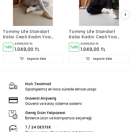
Tommy Life Standart
Tommy Life Standart
Kalıp Cepli Kadın Yoga
Kalıp Kadın Cepli Yoga
Pantolon Taş 94677
Pantolon Siyah 94677
2.999,00 TL
2.999,00 TL
%65
%65
1.049,00 TL
1.049,00 TL
Sepete Ekle
Sepete Ekle
Hızlı Teslimat
Siparişleriniz en kısa sürede elinize ulaşır.
Güvenli Alışveriş
Güvenli ve kolay ödeme sistemi
Geniş Ürün Yelpazesi
Binlerce ürün ve kampanya seçeneği
7 / 24 DESTEK