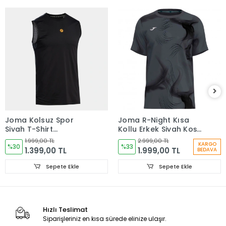
Joma Kolsuz Spor
Joma R-Night Kısa
Siyah T-Shirt
Kollu Erkek Siyah Koşu
104822.100
Tişörtü 104716.110
1.999,00 TL
2.999,00 TL
KARGO
%30
%33
1.399,00 TL
1.999,00 TL
BEDAVA
Sepete Ekle
Sepete Ekle
Hızlı Teslimat
Siparişleriniz en kısa sürede elinize ulaşır.