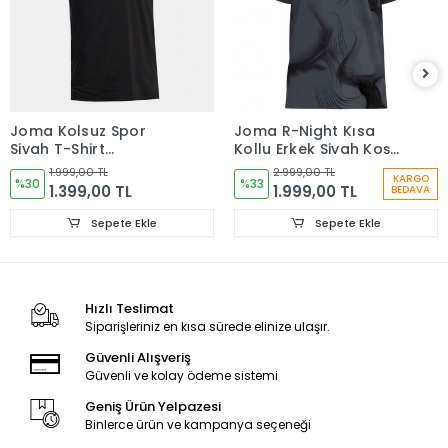
Joma Kolsuz Spor
Joma R-Night Kısa
Siyah T-Shirt
Kollu Erkek Siyah Koşu
104822.100
Tişörtü 104716.110
1.999,00 TL
2.999,00 TL
KARGO
%30
%33
1.399,00 TL
1.999,00 TL
BEDAVA
Sepete Ekle
Sepete Ekle
Hızlı Teslimat
Siparişleriniz en kısa sürede elinize ulaşır.
Güvenli Alışveriş
Güvenli ve kolay ödeme sistemi
Geniş Ürün Yelpazesi
Binlerce ürün ve kampanya seçeneği