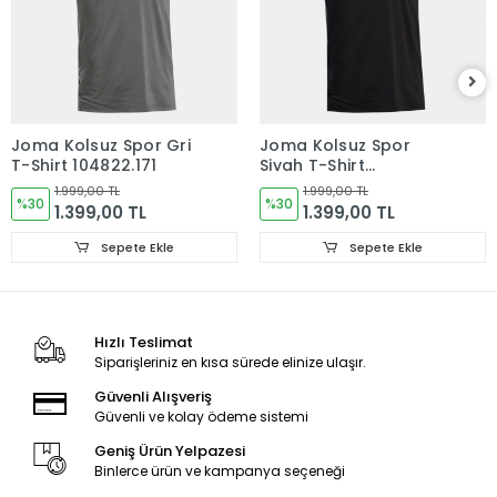
Joma Kolsuz Spor Gri
Joma Kolsuz Spor
T-Shirt 104822.171
Siyah T-Shirt
104822.100
1.999,00 TL
1.999,00 TL
%30
%30
1.399,00 TL
1.399,00 TL
Sepete Ekle
Sepete Ekle
Hızlı Teslimat
Siparişleriniz en kısa sürede elinize ulaşır.
Güvenli Alışveriş
Güvenli ve kolay ödeme sistemi
Geniş Ürün Yelpazesi
Binlerce ürün ve kampanya seçeneği