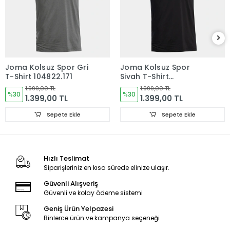
Joma Kolsuz Spor Gri
Joma Kolsuz Spor
T-Shirt 104822.171
Siyah T-Shirt
104822.100
1.999,00 TL
1.999,00 TL
%30
%30
1.399,00 TL
1.399,00 TL
Sepete Ekle
Sepete Ekle
Hızlı Teslimat
Siparişleriniz en kısa sürede elinize ulaşır.
Güvenli Alışveriş
Güvenli ve kolay ödeme sistemi
Geniş Ürün Yelpazesi
Binlerce ürün ve kampanya seçeneği