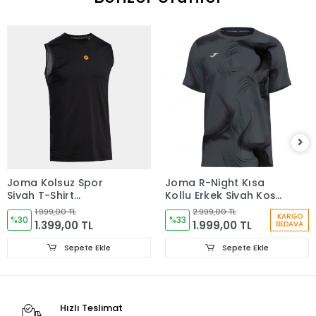
Joma Kolsuz Spor
Joma R-Night Kısa
Siyah T-Shirt
Kollu Erkek Siyah Koşu
104822.100
Tişörtü 104716.110
1.999,00 TL
2.999,00 TL
KARGO
%30
%33
1.399,00 TL
1.999,00 TL
BEDAVA
Sepete Ekle
Sepete Ekle
Hızlı Teslimat