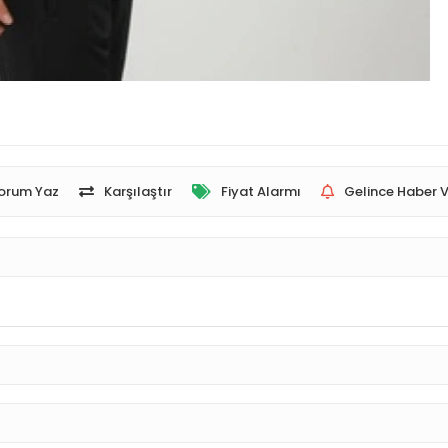
orum Yaz
Karşılaştır
Fiyat Alarmı
Gelince Haber V