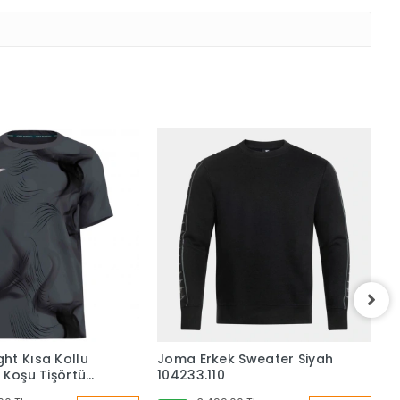
ht Kısa Kollu
Joma Erkek Sweater Siyah
J
 Koşu Tişörtü
104233.110
G
T