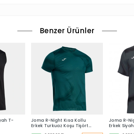
Benzer Ürünler
yah T-
Joma R-Night Kısa Kollu
Joma R-Nig
Erkek Turkuaz Koşu Tişörtü
Erkek Siyah
104716.346
104716.110