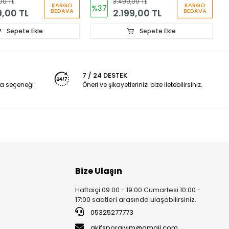
00 TL
3.499,00 TL
KARGO
KARGO
%37
9,00 TL
2.199,00 TL
BEDAVA
BEDAVA
Sepete Ekle
Sepete Ekle
7 / 24 DESTEK
a seçeneği
Öneri ve şikayetlerinizi bize iletebilirsiniz.
Bize Ulaşın
Haftaiçi 09:00 - 19:00 Cumartesi 10:00 -
17:00 saatleri arasında ulaşabilirsiniz.
05325277773
akifsporgiyim@gmail.com