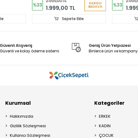
2.999,00 TL
2.999,
KARGO
%33
%33
1.999,00 TL
1.99
BEDAVA
le
Sepete Ekle
Güvenli Alışveriş
Geniş Ürün Yelpazesi
Güvenli ve kolay ödeme sistemi
Binlerce ürün ve kampany
Kurumsal
Kategoriler
Hakkımızda
ERKEK
Gizlilik Sözleşmesi
KADIN
Kullanıcı Sözleşmesi
ÇOCUK