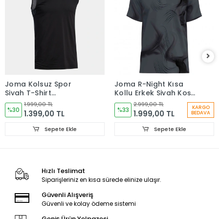
Joma Kolsuz Spor
Joma R-Night Kısa
Siyah T-Shirt
Kollu Erkek Siyah Koşu
104822.100
Tişörtü 104716.110
1.999,00 TL
2.999,00 TL
KARGO
%30
%33
1.399,00 TL
1.999,00 TL
BEDAVA
Sepete Ekle
Sepete Ekle
Hızlı Teslimat
Siparişleriniz en kısa sürede elinize ulaşır.
Güvenli Alışveriş
Güvenli ve kolay ödeme sistemi
Geniş Ürün Yelpazesi