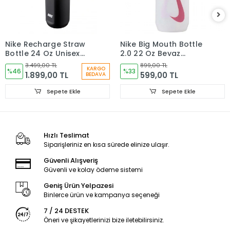
Nike Recharge Straw
Nike Big Mouth Bottle
Bottle 24 Oz Unisex
2.0 22 Oz Beyaz
Siyah Matara Suluk
Antrenman Suluk a
3.499,00 TL
899,00 TL
KARGO
N.100.1632.091.24
%46
%33
1.899,00 TL
599,00 TL
BEDAVA
Sepete Ekle
Sepete Ekle
Hızlı Teslimat
Siparişleriniz en kısa sürede elinize ulaşır.
Güvenli Alışveriş
Güvenli ve kolay ödeme sistemi
Geniş Ürün Yelpazesi
Binlerce ürün ve kampanya seçeneği
7 / 24 DESTEK
Öneri ve şikayetlerinizi bize iletebilirsiniz.