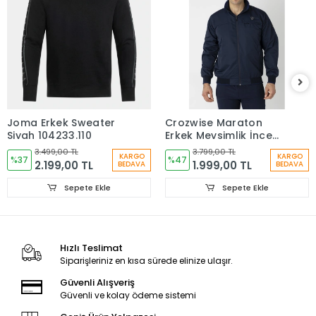
Joma Erkek Sweater
Crozwise Maraton
Siyah 104233.110
Erkek Mevsimlik İnce
Mont Lacivert 6057-01
3.499,00 TL
3.799,00 TL
KARGO
KARGO
%37
%47
2.199,00 TL
1.999,00 TL
BEDAVA
BEDAVA
Sepete Ekle
Sepete Ekle
Hızlı Teslimat
Siparişleriniz en kısa sürede elinize ulaşır.
Güvenli Alışveriş
Güvenli ve kolay ödeme sistemi