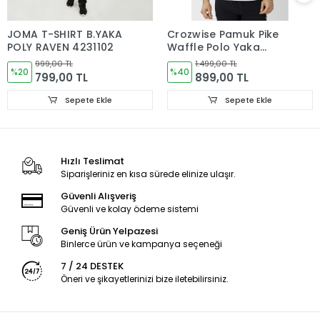
JOMA T-SHIRT B.YAKA
Crozwise Pamuk Pike
POLY RAVEN 4231102
Waffle Polo Yaka
Tişört Beyaz 7152-08
999,00 TL
1.499,00 TL
%20
%40
799,00 TL
899,00 TL
Sepete Ekle
Sepete Ekle
Hızlı Teslimat
Siparişleriniz en kısa sürede elinize ulaşır.
Güvenli Alışveriş
Güvenli ve kolay ödeme sistemi
Geniş Ürün Yelpazesi
Binlerce ürün ve kampanya seçeneği
7 / 24 DESTEK
Öneri ve şikayetlerinizi bize iletebilirsiniz.