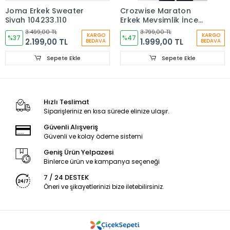
Joma Erkek Sweater
Crozwise Maraton
Siyah 104233.110
Erkek Mevsimlik İnce
Mont Lacivert 6057-01
3.499,00 TL
3.799,00 TL
KARGO
KARGO
%37
%47
2.199,00 TL
1.999,00 TL
BEDAVA
BEDAVA
Sepete Ekle
Sepete Ekle
Hızlı Teslimat
Siparişleriniz en kısa sürede elinize ulaşır.
Güvenli Alışveriş
Güvenli ve kolay ödeme sistemi
Geniş Ürün Yelpazesi
Binlerce ürün ve kampanya seçeneği
7 / 24 DESTEK
Öneri ve şikayetlerinizi bize iletebilirsiniz.