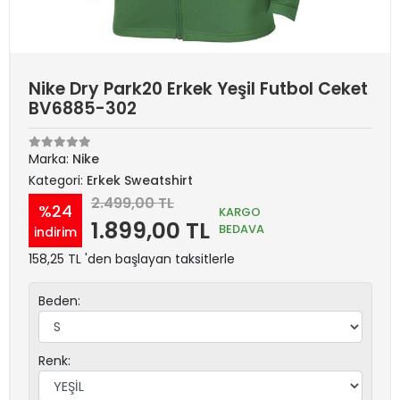
Nike Dry Park20 Erkek Yeşil Futbol Ceket
BV6885-302
Marka:
Nike
Kategori:
Erkek Sweatshirt
2.499,00 TL
%24
KARGO
1.899,00 TL
BEDAVA
indirim
158,25 TL 'den başlayan taksitlerle
Beden:
Renk: