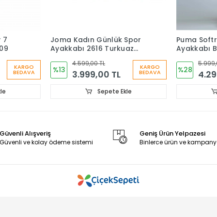
 7
Joma Kadın Günlük Spor
Puma Soft
09
Ayakkabı 2616 Turkuaz
Ayakkabı B
TKTULS2616
4.599,00 TL
5.999,
KARGO
KARGO
%13
%28
3.999,00 TL
4.29
BEDAVA
BEDAVA
le
Sepete Ekle
Güvenli Alışveriş
Geniş Ürün Yelpazesi
Güvenli ve kolay ödeme sistemi
Binlerce ürün ve kampany