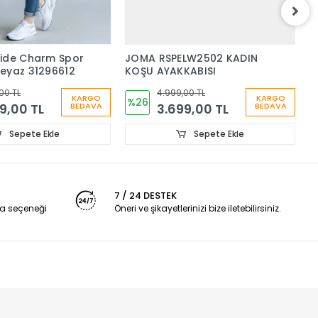
ride Charm Spor
JOMA RSPELW2502 KADIN
J
eyaz 31296612
KOŞU AYAKKABISI
K
R
00 TL
4.999,00 TL
KARGO
KARGO
%26
9,00 TL
3.699,00 TL
BEDAVA
BEDAVA
Sepete Ekle
Sepete Ekle
7 / 24 DESTEK
a seçeneği
Öneri ve şikayetlerinizi bize iletebilirsiniz.