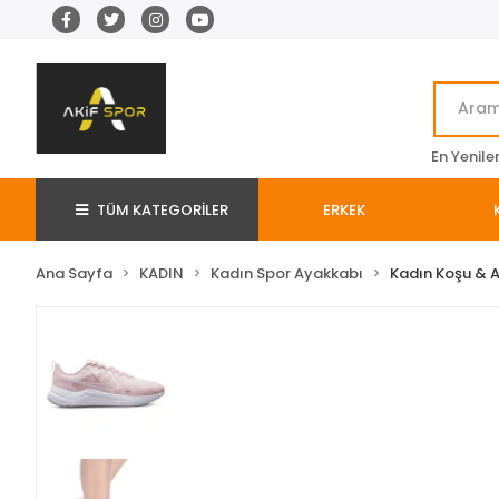
En Yenile
TÜM KATEGORİLER
ERKEK
Ana Sayfa
KADIN
Kadın Spor Ayakkabı
Kadın Koşu & 