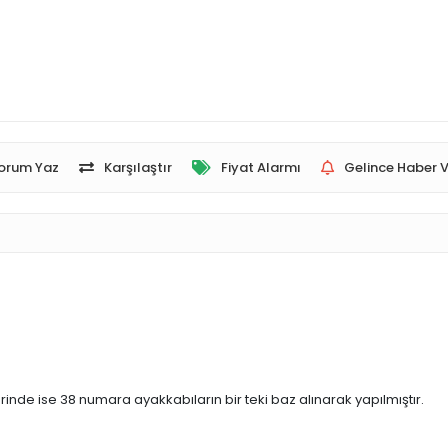
orum Yaz
Karşılaştır
Fiyat Alarmı
Gelince Haber V
nde ise 38 numara ayakkabıların bir teki baz alınarak yapılmıştır.