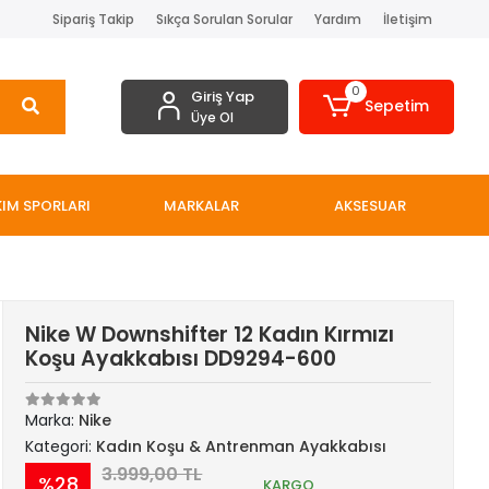
Sipariş Takip
Sıkça Sorulan Sorular
Yardım
İletişim
0
Giriş Yap
Sepetim
Üye Ol
IM SPORLARI
MARKALAR
AKSESUAR
Nike W Downshifter 12 Kadın Kırmızı
Koşu Ayakkabısı DD9294-600
Marka:
Nike
Kategori:
Kadın Koşu & Antrenman Ayakkabısı
3.999,00 TL
%28
KARGO