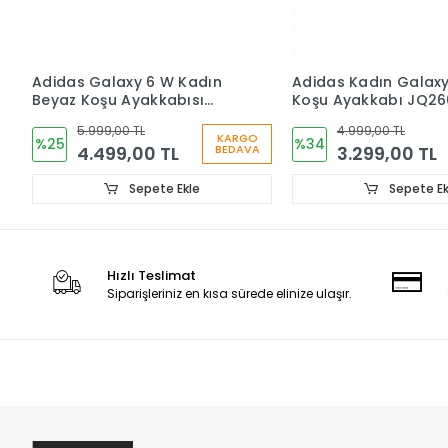
Adidas Galaxy 6 W Kadın
Adidas Kadın Galaxy
Beyaz Koşu Ayakkabısı
Koşu Ayakkabı JQ26
IE8150
5.999,00 TL
4.999,00 TL
KARGO
%25
%34
4.499,00 TL
3.299,00 TL
BEDAVA
Sepete Ekle
Sepete Ek
Hızlı Teslimat
Siparişleriniz en kısa sürede elinize ulaşır.