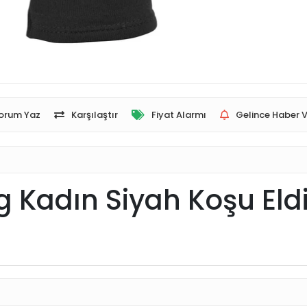
orum Yaz
Karşılaştır
Fiyat Alarmı
Gelince Haber V
g Kadın Siyah Koşu Eld