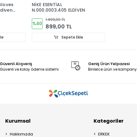
Gloves
NİKE ESENTİAL
ldiven
N.000.0003.405 ELDİVEN
1.499,00 TL
%40
899,00 TL
le
Sepete Ekle
Güvenli Alışveriş
Geniş Ürün Yelpazesi
Güvenli ve kolay ödeme sistemi
Binlerce ürün ve kampany
Kurumsal
Kategoriler
Hakkımızda
ERKEK