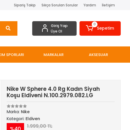
Sipariş Takip
Sıkça Sorulan Sorular
Yardım
İletişim
0
Giriş Yap
Sepetim
Üye Ol
IM SPORLARI
MARKALAR
AKSESUAR
Nike W Sphere 4.0 Rg Kadın Siyah
Koşu Eldiveni N.100.2979.082.LG
Marka:
Nike
Kategori:
Eldiven
1.999,00 TL
%40