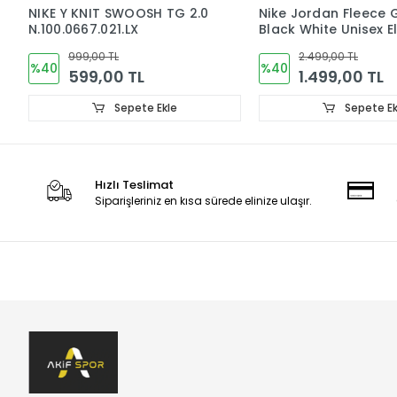
NIKE Y KNIT SWOOSH TG 2.0
Nike Jordan Fleece 
N.100.0667.021.LX
Black White Unisex E
J.100.8818.010
999,00 TL
2.499,00 TL
%40
%40
599,00 TL
1.499,00 TL
Sepete Ekle
Sepete Ek
Hızlı Teslimat
Siparişleriniz en kısa sürede elinize ulaşır.