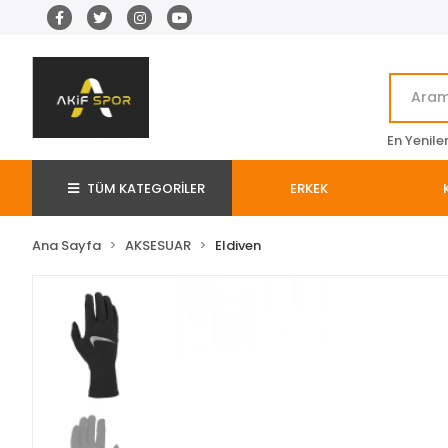
En Yenile
TÜM KATEGORİLER
ERKEK
Ana Sayfa
AKSESUAR
Eldiven