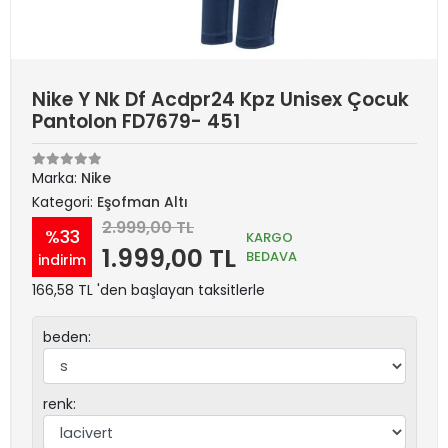
Nike Y Nk Df Acdpr24 Kpz Unisex Çocuk
Pantolon FD7679- 451
Marka:
Nike
Kategori:
Eşofman Altı
2.999,00 TL
%33
KARGO
1.999,00 TL
BEDAVA
indirim
166,58 TL 'den başlayan taksitlerle
beden:
renk: