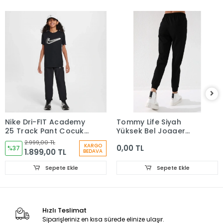
Nike Dri-FIT Academy
Tommy Life Siyah
25 Track Pant Çocuk
Yüksek Bel Jogger
Siyah Eşofman Altı
Kadın Eşofman Alt -
2.999,00 TL
KARGO
0,00 TL
HJ3711-010
%37
94561
1.899,00 TL
BEDAVA
Sepete Ekle
Sepete Ekle
Hızlı Teslimat
Siparişleriniz en kısa sürede elinize ulaşır.