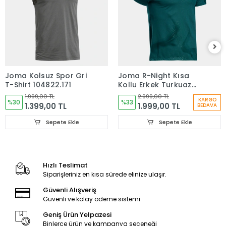
Joma Kolsuz Spor Gri
Joma R-Night Kısa
T-Shirt 104822.171
Kollu Erkek Turkuaz
Koşu Tişörtü
1.999,00 TL
2.999,00 TL
KARGO
%30
104716.346
%33
1.399,00 TL
1.999,00 TL
BEDAVA
Sepete Ekle
Sepete Ekle
Hızlı Teslimat
Siparişleriniz en kısa sürede elinize ulaşır.
Güvenli Alışveriş
Güvenli ve kolay ödeme sistemi
Geniş Ürün Yelpazesi
Binlerce ürün ve kampanya seçeneği