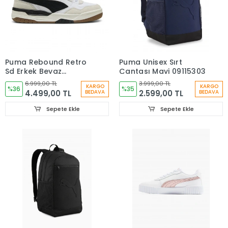
Puma Rebound Retro
Puma Unisex Sırt
Sd Erkek Beyaz
Çantası Mavi 09115303
Sneaker Ayakkabı
6.999,00 TL
3.999,00 TL
KARGO
KARGO
40021401
%36
%35
4.499,00 TL
2.599,00 TL
BEDAVA
BEDAVA
Sepete Ekle
Sepete Ekle