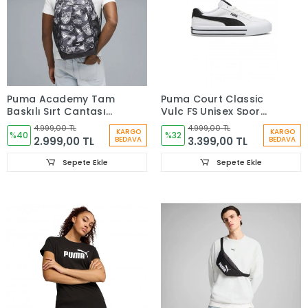
Puma Academy Tam
Puma Court Classic
Baskılı Sırt Çantası
Vulc FS Unisex Spor
1299MDL 09115017
Ayakkabı 39635302
4.999,00 TL
4.999,00 TL
KARGO
KARGO
%40
%32
2.999,00 TL
3.399,00 TL
BEDAVA
BEDAVA
Sepete Ekle
Sepete Ekle