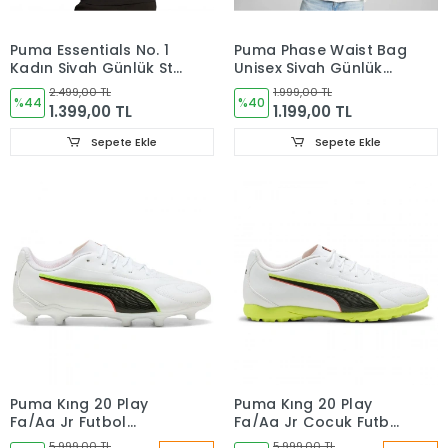
Puma Essentials No. 1
Puma Phase Waist Bag
Kadın Siyah Günlük Stil
Unisex Siyah Günlük
T-Shirt 68237001
Stil Bel Çantası
2.499,00 TL
1.999,00 TL
%44
09116501
%40
1.399,00 TL
1.199,00 TL
Sepete Ekle
Sepete Ekle
Puma Kıng 20 Play
Puma Kıng 20 Play
Fg/Ag Jr Futbol
Fg/Ag Jr Çocuk Futbol
Ayakkabısı 10873501
Ayakkabısı 10873601
5.999,00 TL
5.999,00 TL