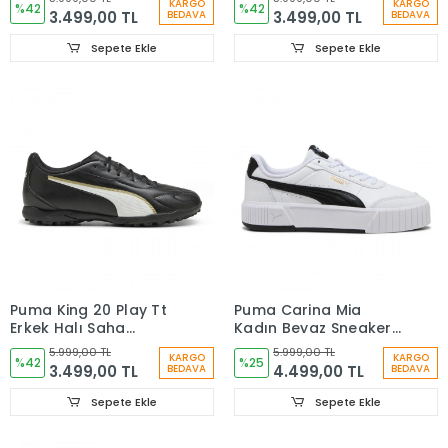
KARGO
KARGO
%42
%42
3.499,00 TL
3.499,00 TL
BEDAVA
BEDAVA
Sepete Ekle
Sepete Ekle
Puma King 20 Play Tt
Puma Carina Mia
Erkek Halı Saha
Kadın Beyaz Sneaker
Ayakkabısı Siyah
Ayakkabı 40263702
5.999,00 TL
5.999,00 TL
KARGO
KARGO
10873602
%42
%25
3.499,00 TL
4.499,00 TL
BEDAVA
BEDAVA
Sepete Ekle
Sepete Ekle