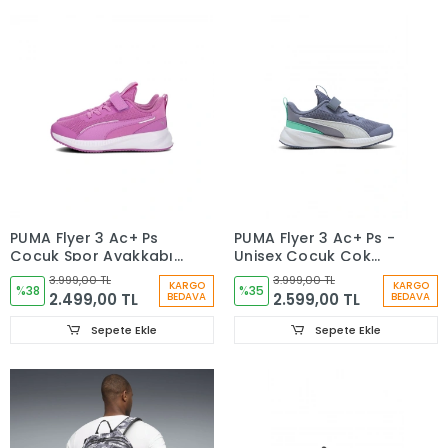
PUMA Flyer 3 Ac+ Ps
PUMA Flyer 3 Ac+ Ps -
Çocuk Spor Ayakkabı
Unisex Çocuk Çok
Bayan Mor 40152713
Renkli Sneaker
3.999,00 TL
3.999,00 TL
KARGO
KARGO
%38
Ayakkabı 40152711
%35
2.499,00 TL
2.599,00 TL
BEDAVA
BEDAVA
Sepete Ekle
Sepete Ekle