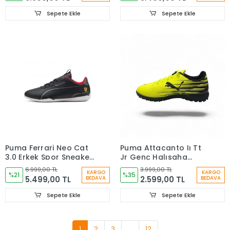
Sepete Ekle
Sepete Ekle
Puma Ferrari Neo Cat
Puma Attacanto Iı Tt
3.0 Erkek Spor Sneaker
Jr Genç Halısaha
Ayakkabı Siyah
Ayakkabı Sarı
6.999,00 TL
3.999,00 TL
KARGO
KARGO
30908204
%21
10849706
%35
5.499,00 TL
2.599,00 TL
BEDAVA
BEDAVA
Sepete Ekle
Sepete Ekle
1
2
3
...
12