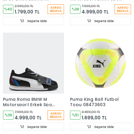
Şort 68259416
Ayakkabı Beyaz
2.999,00 TL
7.999,00 TL
KARGO
KARGO
%40
30911402
%38
1.799,00 TL
4.999,00 TL
BEDAVA
BEDAVA
Sepete Ekle
Sepete Ekle
Puma Roma BMW M
Puma King Ball Futbol
Motorsport Erkek Spor
Topu 08473603
Ayakkabı Siyah
7.999,00 TL
3.499,00 TL
KARGO
30911401
%38
%51
4.999,00 TL
1.699,00 TL
BEDAVA
Sepete Ekle
Sepete Ekle