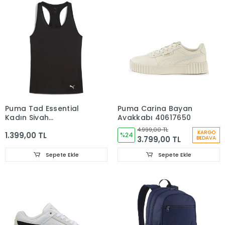
Puma Tad Essential
Puma Carina Bayan
Kadın Siyah
Ayakkabı 40617650
Antrenman Atlet
4.999,00 TL
KARGO
1.399,00 TL
52588701
%24
3.799,00 TL
BEDAVA
Sepete Ekle
Sepete Ekle