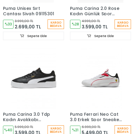
Puma Unisex Sırt
Puma Carina 2.0 Rose
Çantası Siyah 09115301
Kadın Günlük Spor
Ayakkabı Sneaker
3.999,00 TL
4.999,00 TL
KARGO
KARGO
%33
40617606
%28
2.699,00 TL
3.599,00 TL
BEDAVA
BEDAVA
Sepete Ekle
Sepete Ekle
Puma Carina 3.0 Tdp
Puma Ferrari Neo Cat
Kadın Ayakkabı
3.0 Erkek Spor Sneaker
Sneaker Siyah
Ayakkabı Beyaz
5.999,00 TL
6.999,00 TL
KARGO
KARGO
40617604
%40
30908205
%21
3.599,00 TL
5.499,00 TL
BEDAVA
BEDAVA