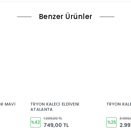
Benzer Ürünler
Nİ MAVİ
TRYON KALECİ ELDİVENİ
TRYON KALE
ATALANTA
1.299,00 TL
3.999,
%42
%25
749,00 TL
2.99