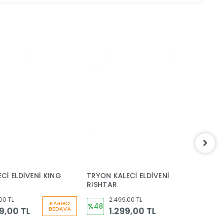
Cİ ELDİVENİ KING
TRYON KALECİ ELDİVENİ
T
RISHTAR
L
00 TL
2.499,00 TL
KARGO
%48
9,00 TL
1.299,00 TL
BEDAVA