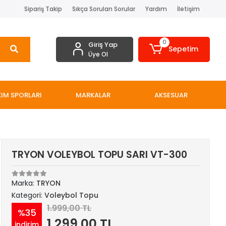
Sipariş Takip
Sıkça Sorulan Sorular
Yardım
İletişim
0
Giriş Yap
Sepetim
Üye Ol
IM SPORLARI
MARKALAR
AKSESUAR
TRYON VOLEYBOL TOPU SARI VT-300
Marka:
TRYON
Kategori:
Voleybol Topu
1.999,00 TL
%35
1.299,00 TL
indirim