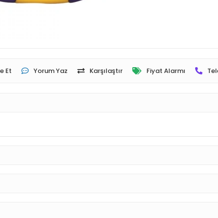
e Et
Yorum Yaz
Karşılaştır
Fiyat Alarmı
Tel