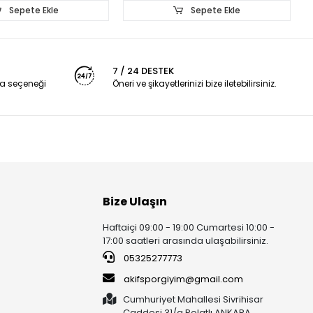
Sepete Ekle
Sepete Ekle
7 / 24 DESTEK
a seçeneği
Öneri ve şikayetlerinizi bize iletebilirsiniz.
Bize Ulaşın
Haftaiçi 09:00 - 19:00 Cumartesi 10:00 -
17:00 saatleri arasında ulaşabilirsiniz.
05325277773
akifsporgiyim@gmail.com
Cumhuriyet Mahallesi Sivrihisar
Caddesi 31/a Polatlı ANKARA