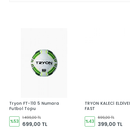
Tryon FT-110 5 Numara
TRYON KALECİ ELDİVE
Futbol Topu
FAST
1.499,00 TL
699,00 TL
%53
%43
699,00 TL
399,00 TL