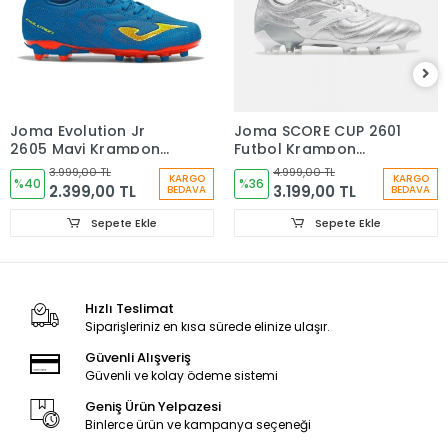
Joma Evolution Jr
Joma SCORE CUP 2601
2605 Mavi Krampon
Futbol Krampon
EVJS2605FG
Gümüş SCOS2612FG
3.999,00 TL
4.999,00 TL
KARGO
KARGO
%40
%36
2.399,00 TL
3.199,00 TL
BEDAVA
BEDAVA
Sepete Ekle
Sepete Ekle
Hızlı Teslimat
Siparişleriniz en kısa sürede elinize ulaşır.
Güvenli Alışveriş
Güvenli ve kolay ödeme sistemi
Geniş Ürün Yelpazesi
Binlerce ürün ve kampanya seçeneği