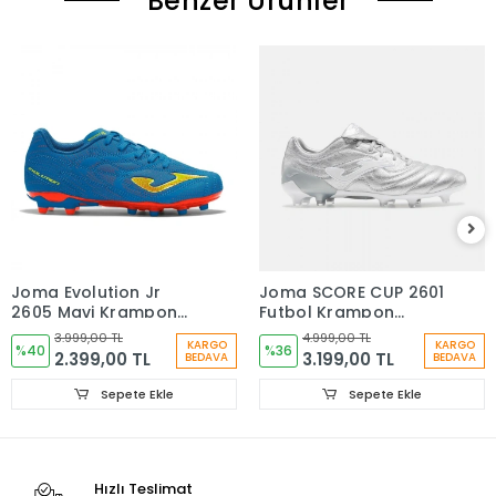
Benzer Ürünler
Joma Evolution Jr
Joma SCORE CUP 2601
2605 Mavi Krampon
Futbol Krampon
EVJS2605FG
Gümüş SCOS2612FG
3.999,00 TL
4.999,00 TL
KARGO
KARGO
%40
%36
2.399,00 TL
3.199,00 TL
BEDAVA
BEDAVA
Sepete Ekle
Sepete Ekle
Hızlı Teslimat