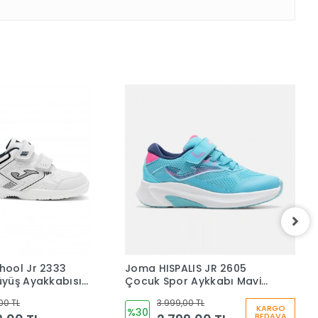
hool Jr 2333
Joma HISPALIS JR 2605
A
yüş Ayakkabısı
Çocuk Spor Aykkabı Mavi
K
333V
JHISPS2605V
00 TL
3.999,00 TL
KARGO
%30
BEDAVA