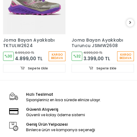
Joma Bayan Ayakkabı
Joma Bayan Ayakkabı
TKTULW2624
Turuncu JSIMW2608
6.999,00 TL
4.999,00 TL
KARGO
KARGO
%30
%32
4.899,00 TL
3.399,00 TL
BEDAVA
BEDAVA
Sepete Ekle
Sepete Ekle
Hızlı Teslimat
Siparişleriniz en kısa sürede elinize ulaşır.
Güvenli Alışveriş
Güvenli ve kolay ödeme sistemi
Geniş Ürün Yelpazesi
Binlerce ürün ve kampanya seçeneği