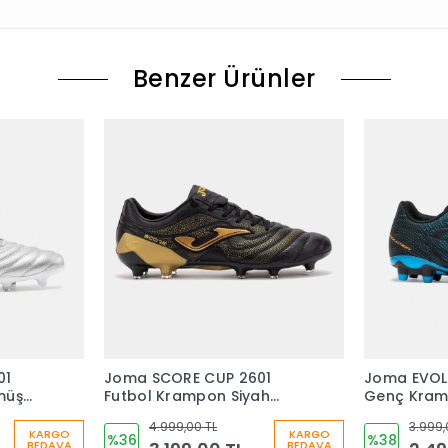
Benzer Ürünler
01
Joma SCORE CUP 2601
Joma EVOL
müş
Futbol Krampon Siyah
Genç Kram
SCOS2601FG
4.999,00 TL
3.999,
KARGO
KARGO
%36
%38
BEDAVA
BEDAVA