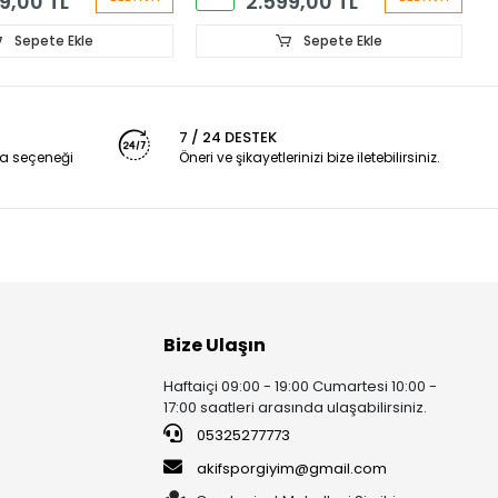
9,00 TL
2.599,00 TL
Sepete Ekle
Sepete Ekle
7 / 24 DESTEK
a seçeneği
Öneri ve şikayetlerinizi bize iletebilirsiniz.
Bize Ulaşın
Haftaiçi 09:00 - 19:00 Cumartesi 10:00 -
17:00 saatleri arasında ulaşabilirsiniz.
05325277773
akifsporgiyim@gmail.com