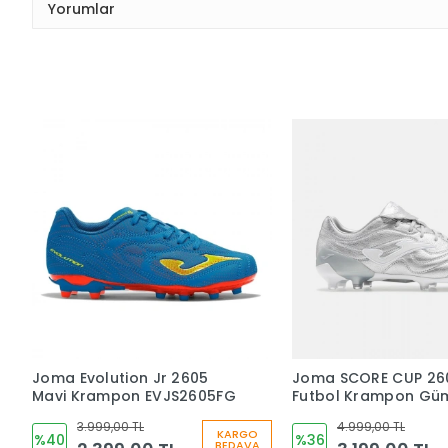
Yorumlar
Joma Evolution Jr 2605
Joma SCORE CUP 26
Mavi Krampon EVJS2605FG
Futbol Krampon Gü
SCOS2612FG
3.999,00 TL
4.999,00 TL
KARGO
%40
%36
BEDAVA