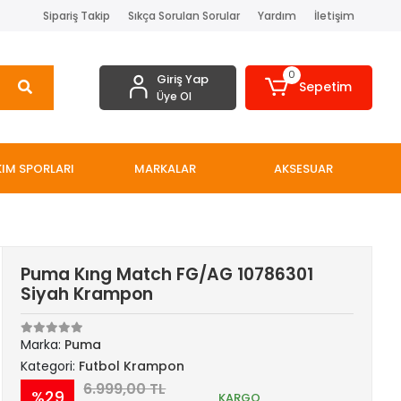
Sipariş Takip
Sıkça Sorulan Sorular
Yardım
İletişim
0
Giriş Yap
Sepetim
Üye Ol
IM SPORLARI
MARKALAR
AKSESUAR
Puma Kıng Match FG/AG 10786301
Siyah Krampon
Marka:
Puma
Kategori:
Futbol Krampon
6.999,00 TL
%29
KARGO