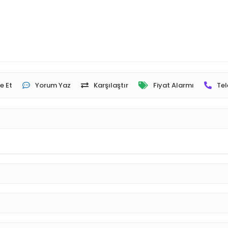
e Et
Yorum Yaz
Karşılaştır
Fiyat Alarmı
Tel