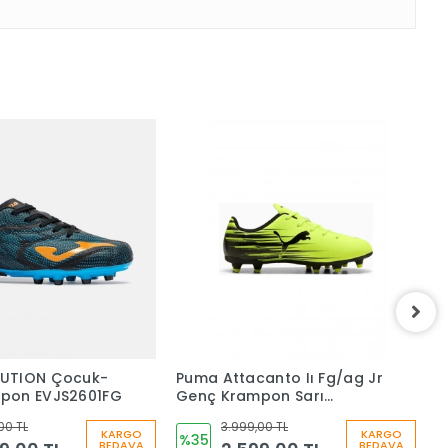
UTION Çocuk-
Puma Attacanto Iı Fg/ag Jr
P
pon EVJS2601FG
Genç Krampon Sarı
Ç
10849606
1
00 TL
3.999,00 TL
KARGO
KARGO
%35
BEDAVA
BEDAVA