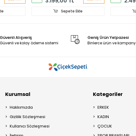
3.199,00 TL
2.49
le
Sepete Ekle
Güvenli Alışveriş
Geniş Ürün Yelpazesi
Güvenli ve kolay ödeme sistemi
Binlerce ürün ve kampany
Kurumsal
Kategoriler
Hakkımızda
ERKEK
Gizlilik Sözleşmesi
KADIN
Kullanıcı Sözleşmesi
ÇOCUK
İletişim
SPOR BRANŞLARI