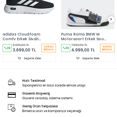
adidas Cloudfoam
Puma Roma BMW M
Comfy Erkek Siyah
Motorsport Erkek Spor
Sneaker Ayakkabı
Ayakkabı Beyaz
5.999,00 TL
7.999,00 TL
KARGO
KARGO
IH2973
%38
30911402
%38
3.699,00 TL
4.999,00 TL
BEDAVA
BEDAVA
Sepete Ekle
Sepete Ekle
Hızlı Teslimat
Siparişleriniz en kısa sürede elinize ulaşır.
Güvenli Alışveriş
Güvenli ve kolay ödeme sistemi
Geniş Ürün Yelpazesi
Binlerce ürün ve kampanya seçeneği