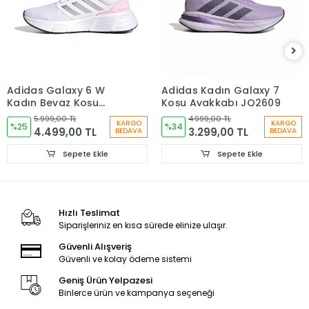
Adidas Galaxy 6 W
Adidas Kadın Galaxy 7
Kadın Beyaz Koşu
Koşu Ayakkabı JQ2609
Ayakkabısı IE8150
5.999,00 TL
4.999,00 TL
KARGO
KARGO
%25
%34
4.499,00 TL
3.299,00 TL
BEDAVA
BEDAVA
Sepete Ekle
Sepete Ekle
Hızlı Teslimat
Siparişleriniz en kısa sürede elinize ulaşır.
Güvenli Alışveriş
Güvenli ve kolay ödeme sistemi
Geniş Ürün Yelpazesi
Binlerce ürün ve kampanya seçeneği